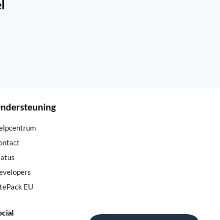
l
ndersteuning
elpcentrum
ontact
tatus
evelopers
itePack EU
cial