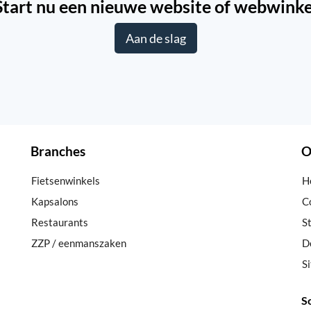
Start nu een nieuwe website of webwinke
Aan de slag
Branches
O
Fietsenwinkels
H
Kapsalons
C
Restaurants
S
ZZP / eenmanszaken
D
S
So