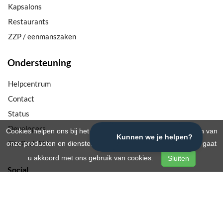
Kapsalons
Restaurants
ZZP / eenmanszaken
Ondersteuning
Helpcentrum
Contact
Status
Developers
Cookies helpen ons bij het leveren, beschermen en verbeteren van
SitePack EU
onze producten en diensten. Door onze website te gebruiken, gaat
u akkoord met ons gebruik van cookies.
Sluiten
Social
Facebook
Instagram
Twitter