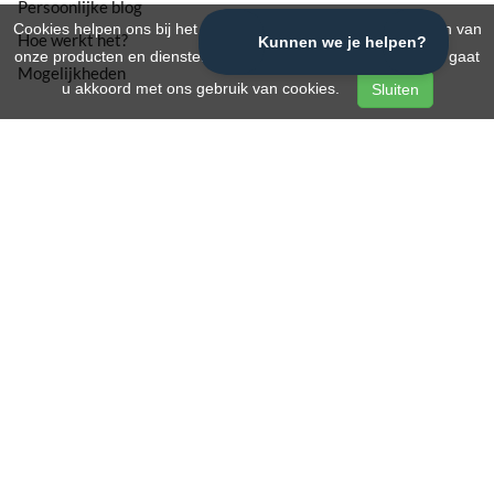
Persoonlijke blog
Cookies helpen ons bij het leveren, beschermen en verbeteren van
Hoe werkt het?
onze producten en diensten. Door onze website te gebruiken, gaat
Mogelijkheden
u akkoord met ons gebruik van cookies.
Sluiten
Branches
Fietsenwinkels
Kapsalons
Restaurants
ZZP / eenmanszaken
Ondersteuning
Helpcentrum
Contact
Status
Developers