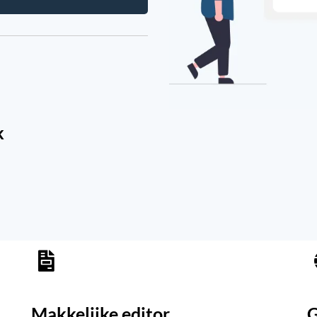
k
Makkelijke editor
G