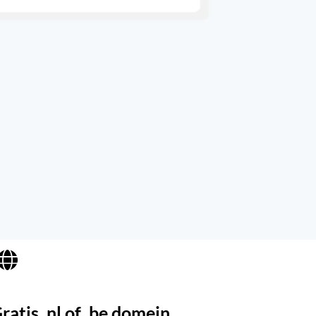
ratis .nl of .be domein