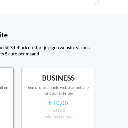
ite
 bij SitePack en start je eigen website via ons
hts 5 euro per maand!
BUSINESS
il en
Een professionele website met alle
functionaliteiten
€ 10,00
maand
(betaling per jaar)